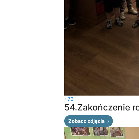
+76
54.Zakończenie r
Zobacz zdjęcia