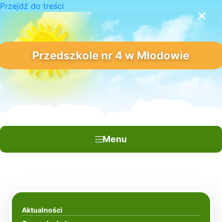
Przejdź do treści
×
Przedszkole nr 4 w Młodowie
Menu
Aktualności